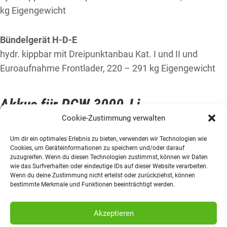
kg Eigengewicht
Bündelgerät H-D-E
hydr. kippbar mit Dreipunktanbau Kat. I und II und
Euroaufnahme Frontlader, 220 – 291 kg Eigengewicht
Akkus für PCW 3000-Li
Cookie-Zustimmung verwalten
11. Juni 2026
by
Um dir ein optimales Erlebnis zu bieten, verwenden wir Technologien wie
Akkus für PCW 3000-Li
Cookies, um Geräteinformationen zu speichern und/oder darauf
zuzugreifen. Wenn du diesen Technologien zustimmst, können wir Daten
Akku PCA-0206
wie das Surfverhalten oder eindeutige IDs auf dieser Website verarbeiten.
Wenn du deine Zustimmung nicht erteilst oder zurückziehst, können
bestimmte Merkmale und Funktionen beeinträchtigt werden.
Ladegerät
Ladegerät PCA-0231
Akzeptieren