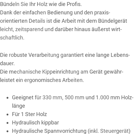
Bündeln Sie Ihr Holz wie die Profis.
Dank der ein­fachen Bedienung und den praxis­
orientierten Details ist die Arbeit mit dem Bündel­gerät
leicht, zeit­sparend und darüber hinaus äußerst wirt­
schaftlich.
Die ro­buste Ver­arbeitung garantiert eine lange Lebens­
dauer.
Die mech­anische Kipp­ein­richtung am Gerät gewähr­
leistet ein ergo­nomisches Ar­beiten.
Geeignet für 330 mm, 500 mm und 1.000 mm Holz­
länge
Für 1 Ster Holz
Hydr­aulisch kipp­bar
Hydr­aulische Spann­vor­richtung (inkl. Steuer­gerät)