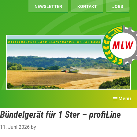
Landtechnik
Skip
Ihr
NEWSLETTER
KONTAKT
JOBS
Wittke
to
Landtechnikhandel
main
in
content
Mecklenburg
Vorpommern
Bündelgeräte
Menu
Bündelgerät für 1 Ster – profiLine
11. Juni 2026
by