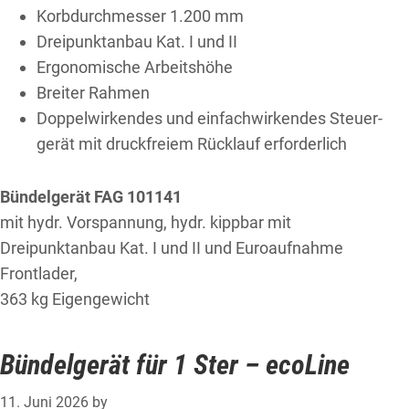
Korb­durch­messer 1.200 mm
Drei­punkt­anbau Kat. I und II
Ergo­nomische Arbeits­höhe
Breiter Rahmen
Doppel­wirkendes und einfach­wirkendes Steuer­
gerät mit druck­freiem Rück­lauf er­forder­lich
Bündelgerät FAG 101141
mit hydr. Vorspannung, hydr. kippbar mit
Dreipunktanbau Kat. I und II und Euroaufnahme
Frontlader,
363 kg Eigengewicht
Bündelgerät für 1 Ster – ecoLine
11. Juni 2026
by