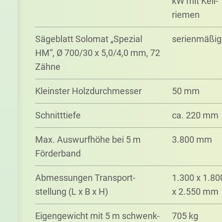
kW mit Keil­
riemen
Säge­blatt Solo­mat „Spezial
serien­mäßig
HM“, Ø 700/30 x 5,0/4,0 mm, 72
Zähne
Klein­ster Holz­durch­messer
50 mm
Schnitt­tiefe
ca. 220 mm
Max. Aus­wurf­höhe bei 5 m
3.800 mm
Förder­band
Ab­mess­ungen Trans­port­
1.300 x 1.80
stellung (L x B x H)
x 2.550 mm
Eigen­gewicht mit 5 m schwenk­
705 kg