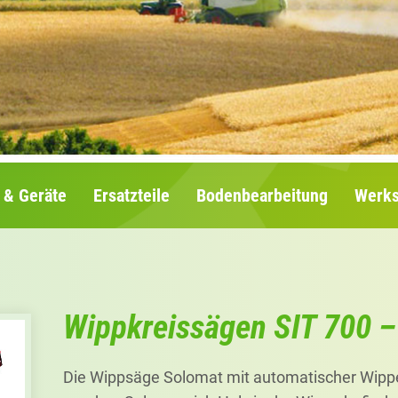
 & Geräte
Ersatzteile
Bodenbearbeitung
Werks
Wippkreissägen SIT 700 
Die Wippsäge Solomat mit automatischer Wippe