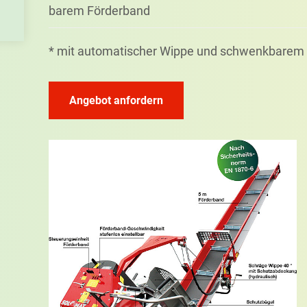
barem Förder­band
* mit auto­matischer Wippe und schwenk­barem 
Angebot anfordern