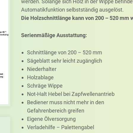
werden. Solange sich Holz in der Wippe befinde
Automatikfunktion selbstständig ausgelöst.
Die Holzschnittlänge kann von 200 – 520 mm w
Serien
mäßige Aus
stat
tung:
Schnittlänge von 200 – 520 mm
Sägeblatt sehr leicht zugänglich
Niederhalter
Holzablage
Schräge Wippe
Not-Halt Hebel bei Zapfwellenantrieb
Bediener muss nicht mehr in den
Gefahrenbereich greifen
Eigene Ölversorgung
Verladehilfe – Palettengabel