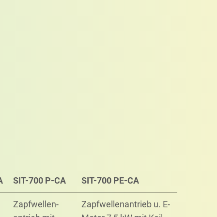
A
SIT-700 P-CA
SIT-700 PE-CA
Zapf­wellen­
Zapf­wellen­antrieb u. E-