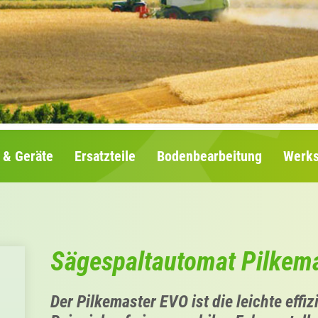
 & Geräte
Ersatzteile
Bodenbearbeitung
Werks
Sägespaltautomat Pilkem
Der Pilkemaster EVO ist die leichte effi