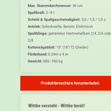
Max. Stammdurchmesser:
36 cm
Spaltkraft:
2–8 t
Schnitt & Spaltgeschwindigkeit:
3,0 / 1,5 / 1,0 s
Antrieb:
Gelenkwelle, Benzin, Elektrisch
Spaltklinge:
gehärteter Hartmetallkeil 2/4, 2/6 ode
2/8
Kettensägeblatt:
15″ (18”/72 Glieder)
Förderband:
0.24m x 4 m
Gewicht:
685–760 kg
Produktbroschüre herunterladen
Primary
Sidebar
Wittke versteht - Wittke berät!