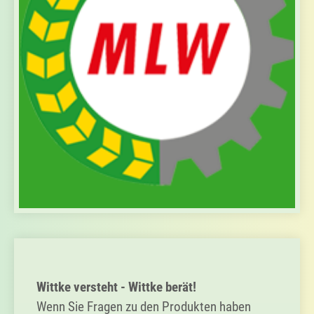
s
e
s
F
e
l
d
l
e
e
r
.
Primary
Sidebar
Wittke versteht - Wittke berät!
Wenn Sie Fragen zu den Produkten haben