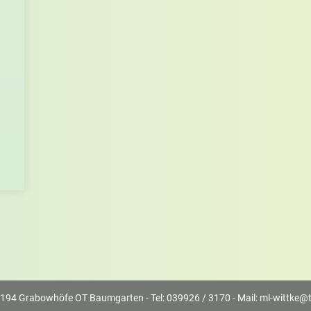
194 Grabowhöfe OT Baumgarten - Tel: 039926 / 3170 - Mail:
ml-wittke@t