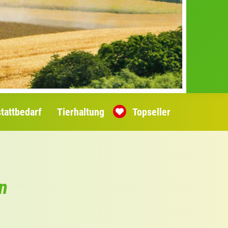
tattbedarf
Tierhaltung
Topseller
n