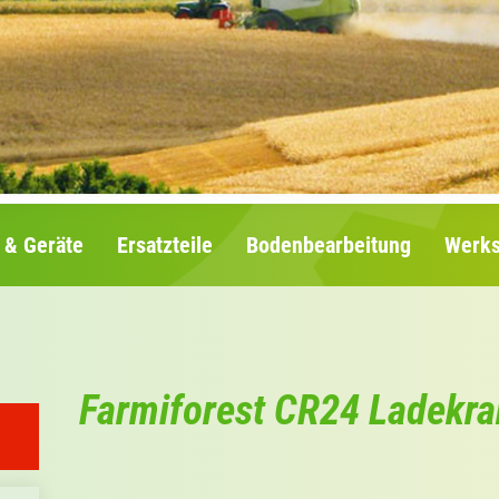
 & Geräte
Ersatzteile
Bodenbearbeitung
Werks
Farmiforest CR24 Ladekra